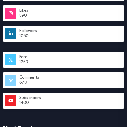
Likes
590
Followers
1050
Fans
1250
Comments
870
Subscribers
1400