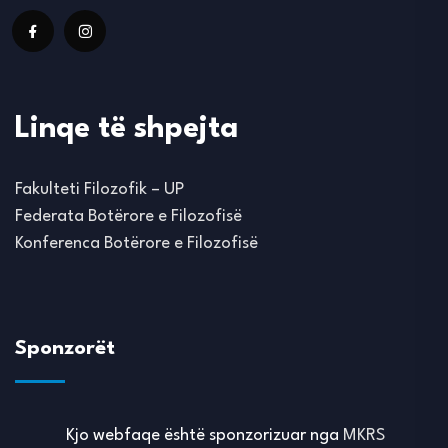
Linqe të shpejta
Fakulteti Filozofik – UP
Federata Botërore e Filozofisë
Konferenca Botërore e Filozofisë
Sponzorët
Kjo webfaqe është sponzorizuar nga
MKRS