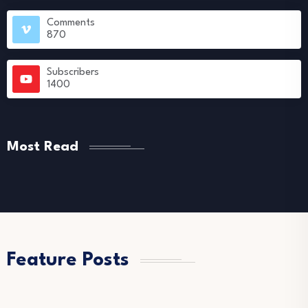
Comments
870
Subscribers
1400
Most Read
Feature Posts