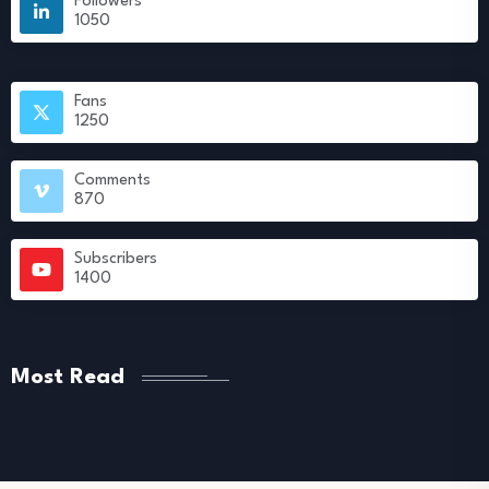
Followers
1050
Fans
1250
Comments
870
Subscribers
1400
Most Read