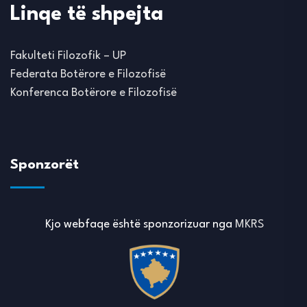
Linqe të shpejta
Fakulteti Filozofik – UP
Federata Botërore e Filozofisë
Konferenca Botërore e Filozofisë
Sponzorët
Kjo webfaqe është sponzorizuar nga
MKRS