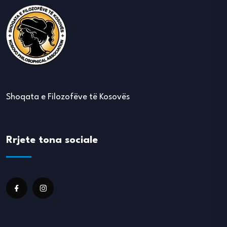
Shoqata e Filozofëve të Kosovës
Rrjete tona sociale