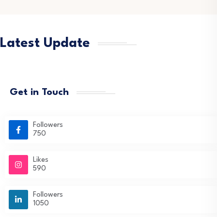
Latest Update
Get in Touch
Followers
750
Likes
590
Followers
1050