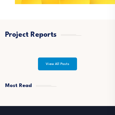
Project Reports
View All Posts
Most Read