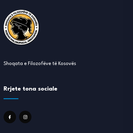
Shoqata e Filozofëve të Kosovës
Rrjete tona sociale