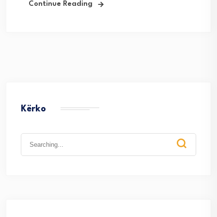
Continue Reading
Kërko
Search
for: