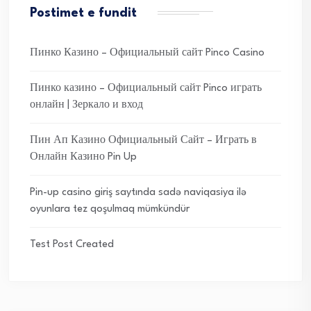
Postimet e fundit
Пинко Казино – Официальный сайт Pinco Casino
Пинко казино – Официальный сайт Pinco играть
онлайн | Зеркало и вход
Пин Ап Казино Официальный Сайт – Играть в
Онлайн Казино Pin Up
Pin-up casino giriş saytında sadə naviqasiya ilə
oyunlara tez qoşulmaq mümkündür
Test Post Created