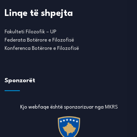
Linqe të shpejta
Fakulteti Filozofik – UP
Federata Botërore e Filozofisë
Konferenca Botërore e Filozofisë
Sponzorët
Kjo webfaqe është sponzorizuar nga
MKRS