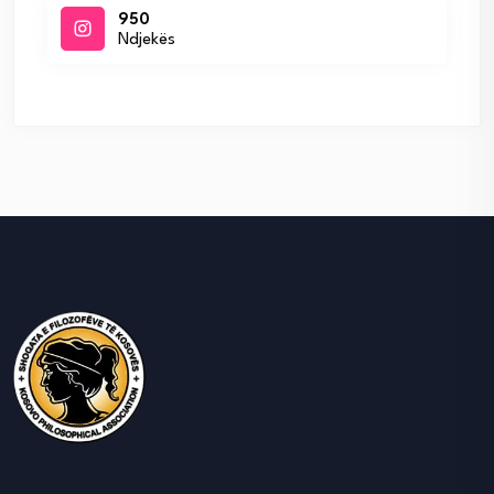
950
Ndjekës