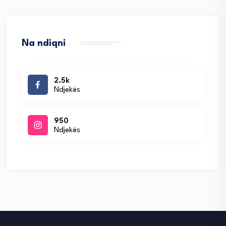
Na ndiqni
2.5k
Ndjekës
950
Ndjekës