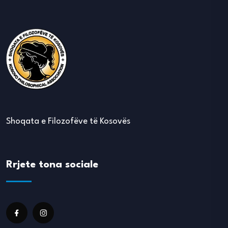
Shoqata e Filozofëve të Kosovës
Rrjete tona sociale