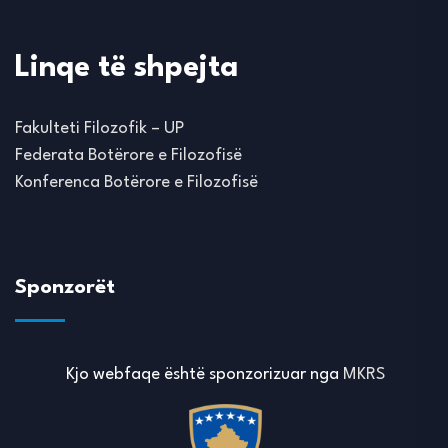
Linqe të shpejta
Fakulteti Filozofik – UP
Federata Botërore e Filozofisë
Konferenca Botërore e Filozofisë
Sponzorët
Kjo webfaqe është sponzorizuar nga
MKRS