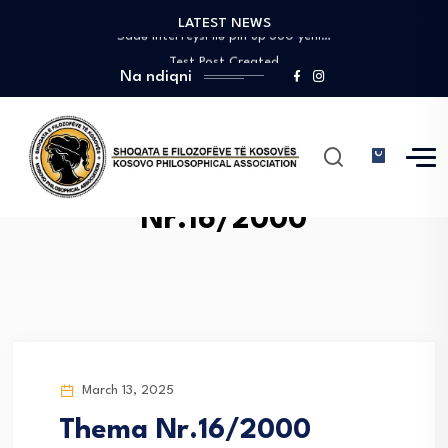
LATEST NEWS
Sadə interfeysi ilə pin up 360 yeni…
Test Post Created
Na ndiqni
Test Post Created
Пинко Казино – Официальный сайт Pinco Casino
Guía de la app y móvil de…
Sadə interfeysi ilə pin up 360 yeni…
Test Post Created
Test Post Created
Nr.16/2000
Пинко Казино – Официальный сайт Pinco Casino
March 13, 2025
Thema Nr.16/2000