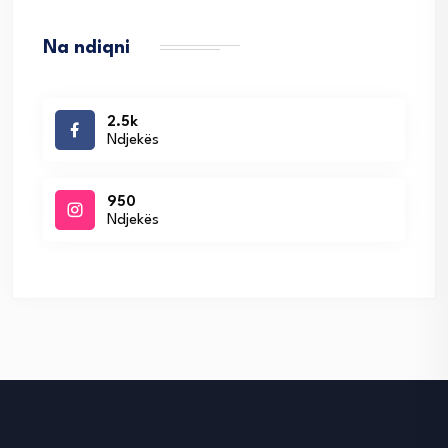
Na ndiqni
2.5k
Ndjekës
950
Ndjekës