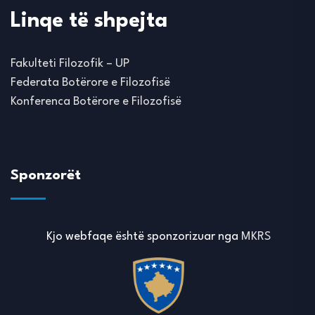
Linqe të shpejta
Fakulteti Filozofik – UP
Federata Botërore e Filozofisë
Konferenca Botërore e Filozofisë
Sponzorët
Kjo webfaqe është sponzorizuar nga
MKRS