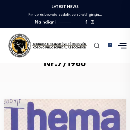
LATEST NEWS
Getting started with slots at Mr Luck…
Pin up üslubunda sadəlik və sürətli girişin…
Na ndiqni
Test Post Created
Skydiving in New Zealand Feels Different When…
1xBet: Weighing the Pros and Cons for…
Getting started with slots at Mr Luck…
Pin up üslubunda sadəlik və sürətli girişin…
Test Post Created
Nr.7/1986
Skydiving in New Zealand Feels Different When…