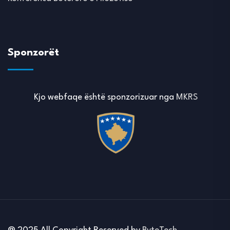
Sponzorët
Kjo webfaqe është sponzorizuar nga
MKRS