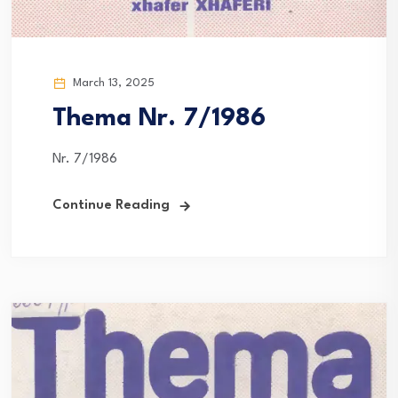
March 13, 2025
Thema Nr. 7/1986
Nr. 7/1986
Continue Reading