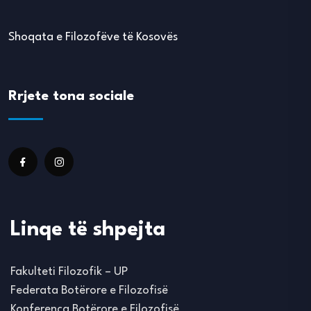
Shoqata e Filozofëve të Kosovës
Rrjete tona sociale
Linqe të shpejta
Fakulteti Filozofik – UP
Federata Botërore e Filozofisë
Konferenca Botërore e Filozofisë