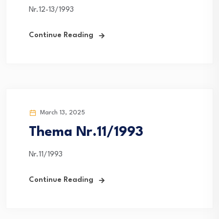
Nr.12-13/1993
Continue Reading
March 13, 2025
Thema Nr.11/1993
Nr.11/1993
Continue Reading