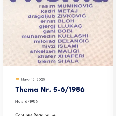
March 13, 2025
Thema Nr. 5-6/1986
Nr. 5-6/1986
Continue Reading