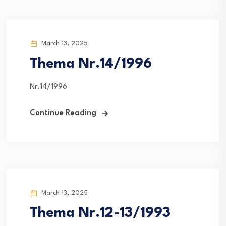
March 13, 2025
Thema Nr.14/1996
Nr.14/1996
Continue Reading
March 13, 2025
Thema Nr.12-13/1993