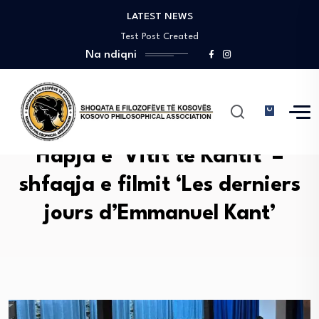
LATEST NEWS
Sadə interfeysi ilə pin up 360 yeni…
Test Post Created
Na ndiqni
Test Post Created
Пинко Казино – Официальный сайт Pinco Casino
Guía de la app y móvil de…
Sadə interfeysi ilə pin up 360 yeni…
Test Post Created
Test Post Created
Hapja e ‘Vitit të Kantit’ –
Пинко Казино – Официальный сайт Pinco Casino
shfaqja e filmit ‘Les derniers
jours d’Emmanuel Kant’