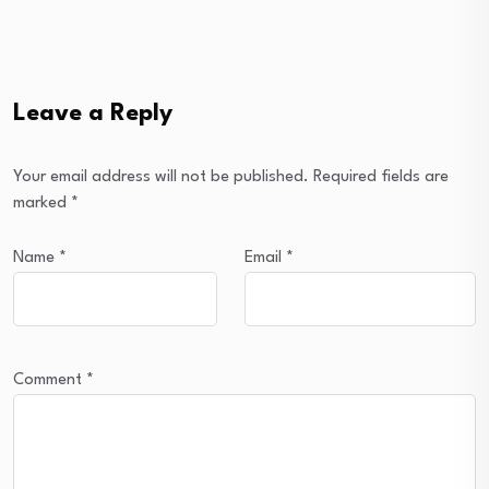
Leave a Reply
Your email address will not be published.
Required fields are
marked
*
Name
*
Email
*
Comment
*