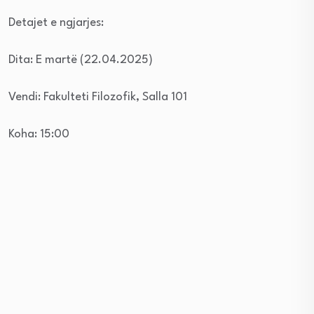
Detajet e ngjarjes:
Dita: E martë (22.04.2025)
Vendi: Fakulteti Filozofik, Salla 101
Koha: 15:00