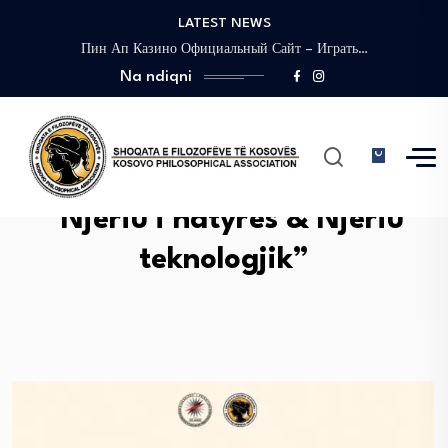
LATEST NEWS
Пинко казино – Официальный сайт Pinco играть…
Пин Ап Казино Официальный Сайт – Играть…
Pin-up casino giriş saytında sadə naviqasiya ilə…
Na ndiqni
Test Post Created
Пинко Казино – Официальный сайт Pinco Casino
Пинко казино – Официальный сайт Pinco играть…
Пин Ап Казино Официальный Сайт – Играть…
Pin-up casino giriş saytında sadə naviqasiya ilə…
“Njeriu i natyrës & Njeriu
Test Post Created
teknologjik”