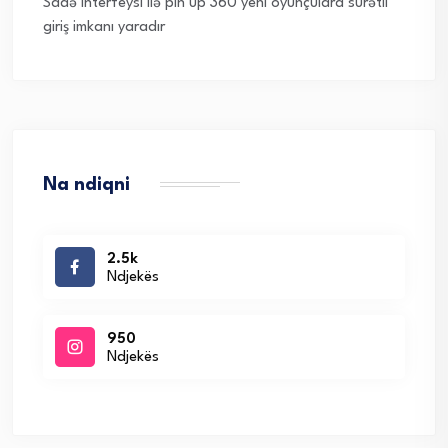
Sadə interfeysi ilə pin up 360 yeni oyunçulara sürətli
giriş imkanı yaradır
Na ndiqni
2.5k
Ndjekës
950
Ndjekës