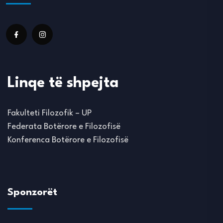
Linqe të shpejta
Fakulteti Filozofik – UP
Federata Botërore e Filozofisë
Konferenca Botërore e Filozofisë
Sponzorët