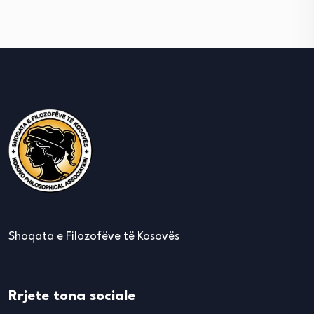
Shoqata e Filozofëve të Kosovës
Rrjete tona sociale