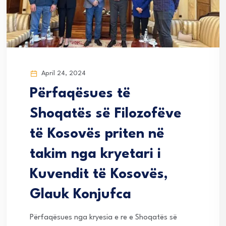
April 24, 2024
Përfaqësues të
Shoqatës së Filozofëve
të Kosovës priten në
takim nga kryetari i
Kuvendit të Kosovës,
Glauk Konjufca
Përfaqësues nga kryesia e re e Shoqatës së