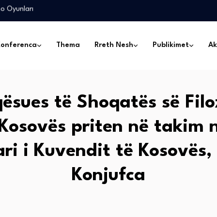
online betting that…
Konferenca
Thema
Rreth Nesh
Publikimet
Ak
nlayn Kazino…
no Oyunları
online betting that…
ësues të Shoqatës së Fil
 Kosovës priten në takim 
ari i Kuvendit të Kosovës,
Konjufca