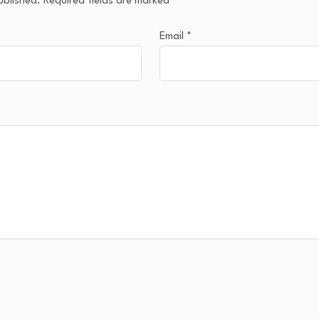
ublished.
Required fields are marked
*
Email
*