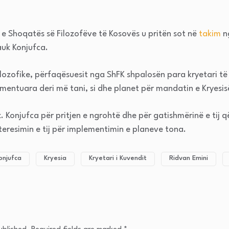
 e Shoqatës së Filozofëve të Kosovës u pritën sot në
takim
ng
auk Konjufca.
ozofike, përfaqësuesit nga ShFK shpalosën para kryetari të
mentuara deri më tani, si dhe planet për mandatin e Kryesis
. Konjufca për pritjen e ngrohtë dhe për gatishmërinë e tij
nteresimin e tij për implementimin e planeve tona.
onjufca
Kryesia
Kryetari i Kuvendit
Ridvan Emini