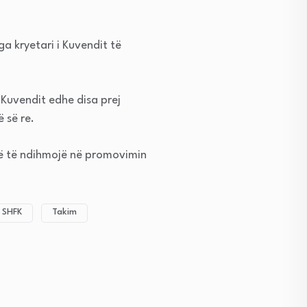
a kryetari i Kuvendit të
 Kuvendit edhe disa prej
ë së
re.
 që të ndihmojë në promovimin
SHFK
Takim