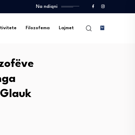
Na ndiqni
tivitete
Filozofema
Lajmet
ozofëve
nga
 Glauk