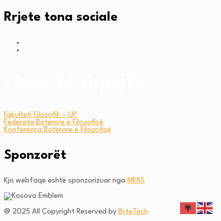
Rrjete tona sociale
Linqe të shpejta
Fakulteti Filozofik – UP
Federata Botërore e Filozofisë
Konferenca Botërore e Filozofisë
Sponzorët
Kjo webfaqe është sponzorizuar nga
MKRS
@ 2025 All Copyright Reserved by
ByteTech