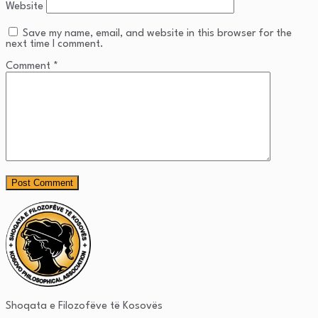
Website
Save my name, email, and website in this browser for the
next time I comment.
Comment
*
Shoqata e Filozofëve të Kosovës