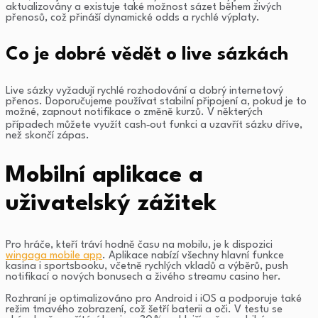
aktualizovány a existuje také možnost sázet během živých
přenosů, což přináší dynamické odds a rychlé výplaty.
Co je dobré vědět o live sázkách
Live sázky vyžadují rychlé rozhodování a dobrý internetový
přenos. Doporučujeme používat stabilní připojení a, pokud je to
možné, zapnout notifikace o změně kurzů. V některých
případech můžete využít cash‑out funkci a uzavřít sázku dříve,
než skončí zápas.
Mobilní aplikace a
uživatelský zážitek
Pro hráče, kteří tráví hodně času na mobilu, je k dispozici
wingaga mobile app
. Aplikace nabízí všechny hlavní funkce
kasina i sportsbooku, včetně rychlých vkladů a výběrů, push
notifikací o nových bonusech a živého streamu casino her.
Rozhraní je optimalizováno pro Android i iOS a podporuje také
režim tmavého zobrazení, což šetří baterii a oči. V testu se