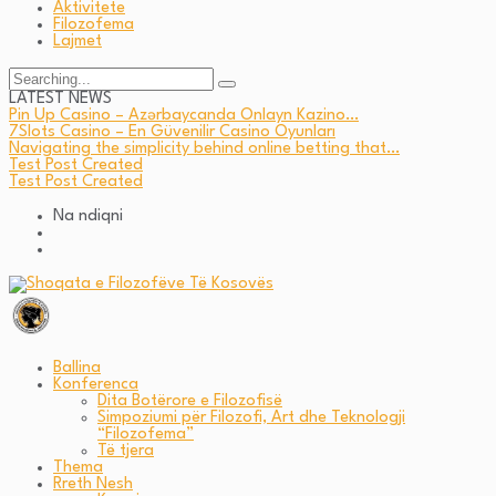
Aktivitete
Filozofema
Lajmet
Search
for:
LATEST NEWS
Pin Up Casino – Azərbaycanda Onlayn Kazino…
7Slots Casino – En Güvenilir Casino Oyunları
Navigating the simplicity behind online betting that…
Test Post Created
Test Post Created
Na ndiqni
Ballina
Konferenca
Dita Botërore e Filozofisë
Simpoziumi për Filozofi, Art dhe Teknologji
“Filozofema”
Të tjera
Thema
Rreth Nesh