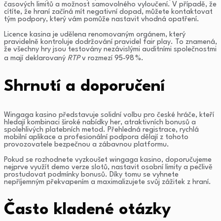
časových limitů a možnost samovolného vyloučení. V případě, že
cítíte, že hraní začíná mít negativní dopad, můžete kontaktovat
tým podpory, který vám pomůže nastavit vhodná opatření.
Licence kasina je udělena renomovaným orgánem, který
pravidelně kontroluje dodržování pravidel fair play. To znamená,
že všechny hry jsou testovány nezávislými auditními společnostmi
a mají deklarovaný
RTP
v rozmezí 95‑98 %.
Shrnutí a doporučení
Wingaga kasino představuje solidní volbu pro české hráče, kteří
hledají kombinaci široké nabídky her, atraktivních bonusů a
spolehlivých platebních metod. Přehledná registrace, rychlá
mobilní aplikace a profesionální podpora dělají z tohoto
provozovatele bezpečnou a zábavnou platformu.
Pokud se rozhodnete vyzkoušet wingaga kasino, doporučujeme
nejprve využít demo verze slotů, nastavit osobní limity a pečlivě
prostudovat podmínky bonusů. Díky tomu se vyhnete
nepříjemným překvapením a maximalizujete svůj zážitek z hraní.
Často kladené otázky