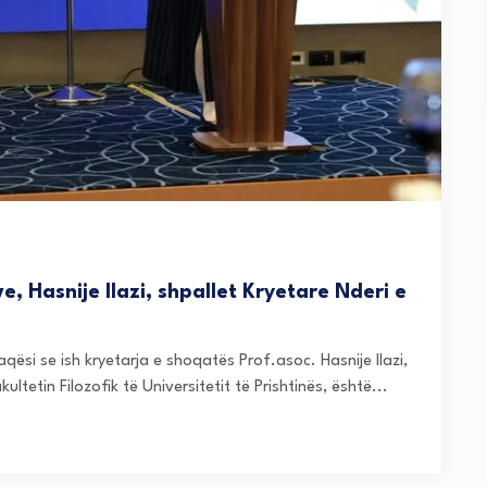
e, Hasnije Ilazi, shpallet Kryetare Nderi e
ësi se ish kryetarja e shoqatës Prof.asoc. Hasnije Ilazi,
tetin Filozofik të Universitetit të Prishtinës, është...