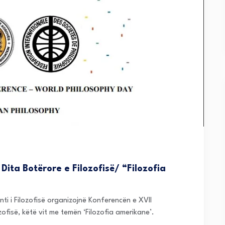
Dita Botërore e Filozofisë/ “Filozofia
i i Filozofisë organizojnë Konferencën e XVII
ofisë, këtë vit me temën ‘Filozofia amerikane’.