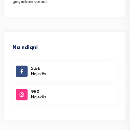
giriş imkanı yaradır
Na ndiqni
2.5k
Ndjekës
950
Ndjekës